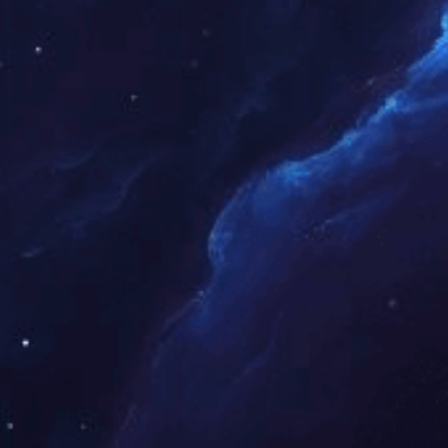
建筑信息模型
福州地铁2号线及延伸线
三明沙县机场
沈海复线宁德至连江高