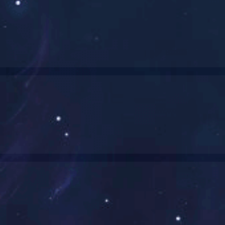
方版网站登录入口-华体会（中国）
项目管理（代建）