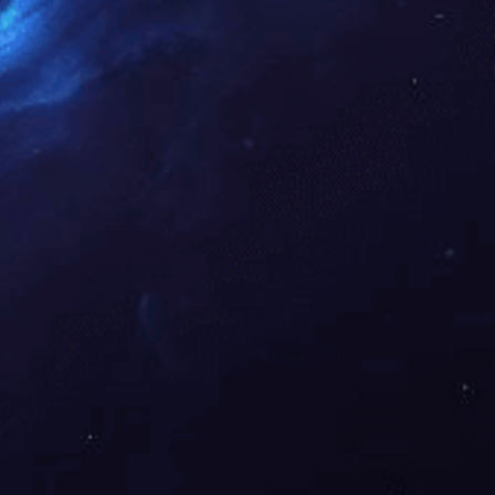
福州轨道交通F1线
速
延顺高速