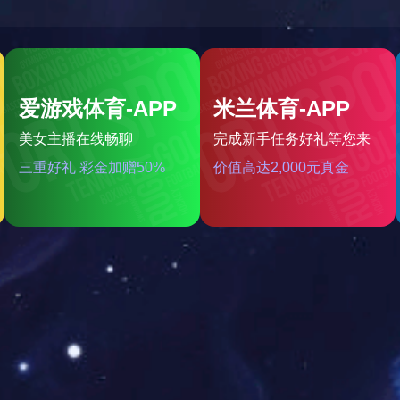
工程招标代理
福建省儿童医院