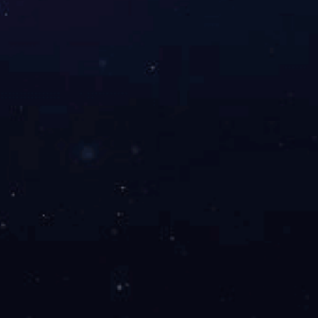
福州湾文旅项目
华润紫云府
华体会官方版网站登录入口-华体会（中国）
电话：0591-87112373
传真：0591-63511170
邮箱：fjhxzj@163.net
地址：福州市鼓楼区西洪路528号2#602